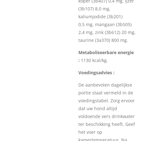
koper (3b407) 0,4 mg, ijzer
(3b107) 8,0 mg,
kaliumjodide (3b201)
0,5 mg, mangaan (3b505)
2,4 mg, zink (3b612) 20 mg,
taurine (3a370) 800 mg.
Metaboliseerbare energie
:
1130 kcal/kg.
Voedingsadvies :
De aanbevolen dagelijkse
portie staat vermeld in de
voedingstabel. Zorg ervoor
dat uw hond altijd
voldoende vers drinkwater
ter beschikking heeft. Geef
het voer op
kamertemperatuur. Na