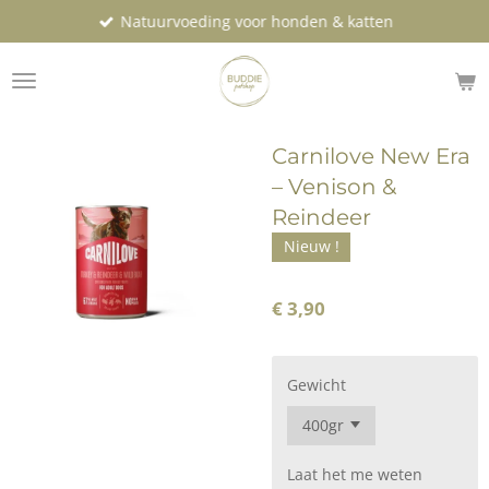
Natuurvoeding voor honden & katten
Ga
direct
naar
de
hoofdinhoud
Carnilove New Era
– Venison &
Reindeer
Nieuw !
€ 3,90
Gewicht
Laat het me weten