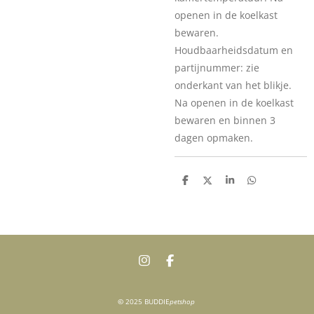
openen in de koelkast
bewaren.
Houdbaarheidsdatum en
partijnummer: zie
onderkant van het blikje.
Na openen in de koelkast
bewaren en binnen 3
dagen opmaken.
D
D
S
D
e
e
h
e
l
e
a
l
e
l
r
e
n
e
n
I
F
n
a
s
c
t
e
©
2025 BUDDIE
petshop
a
b