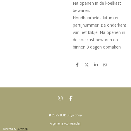
Na openen in de koelkast
bewaren.
Houdbaarheidsdatum en
partijnummer: zie onderkant
van het blikje. Na openen in
de koelkast bewaren en
binnen 3 dagen opmaken.
D
D
S
D
e
e
h
e
l
e
a
l
e
l
r
e
n
e
n
I
F
n
a
s
c
t
e
©
2025 BUDDIE
petshop
a
b
g
o
Algemene voorwaarden
r
o
Powered by
JouwWeb