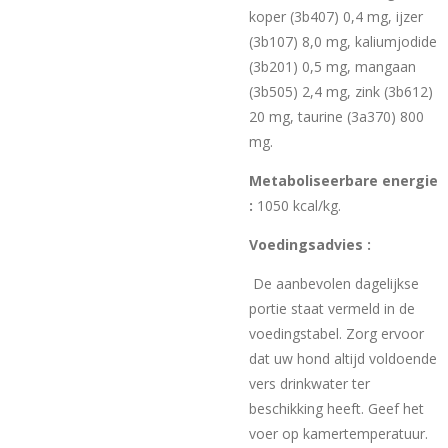
koper (3b407) 0,4 mg, ijzer
(3b107) 8,0 mg, kaliumjodide
(3b201) 0,5 mg, mangaan
(3b505) 2,4 mg, zink (3b612)
20 mg, taurine (3a370) 800
mg.
Metaboliseerbare energie
:
1050 kcal/kg.
Voedingsadvies :
De aanbevolen dagelijkse
portie staat vermeld in de
voedingstabel. Zorg ervoor
dat uw hond altijd voldoende
vers drinkwater ter
beschikking heeft. Geef het
voer op kamertemperatuur.