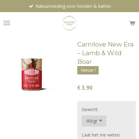
Natuurvoeding voor honden & katten
Ga
direct
naar
de
hoofdinhoud
Carnilove New Era
– Lamb & Wild
Boar
Nieuw !
€ 3,90
Gewicht
Laat het me weten