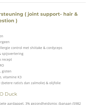
teuning ( joint support- hair &
estion )
en
ergeen
llergie control met shiitake & cordyceps
 spijsvertering
k recept
GMO
, gisten
e, vitamine K3
(betere ratio’s dan zalmolie) & olijfolie
LO Duck
oete aardappel, 3% gezondheidsmix: (banaan (5982