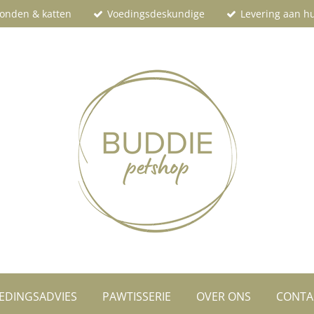
onden & katten
Voedingsdeskundige
Levering aan hu
EDINGSADVIES
PAWTISSERIE
OVER ONS
CONTA