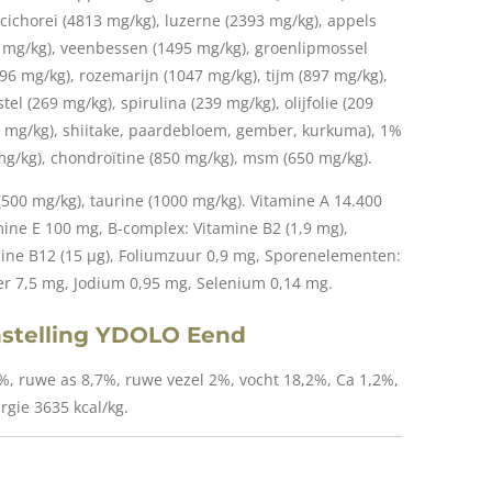
 cichorei (4813 mg/kg), luzerne (2393 mg/kg), appels
 mg/kg), veenbessen (1495 mg/kg), groenlipmossel
96 mg/kg), rozemarijn (1047 mg/kg), tijm (897 mg/kg),
el (269 mg/kg), spirulina (239 mg/kg), olijfolie (209
9 mg/kg), shiitake, paardebloem, gember, kurkuma), 1%
mg/kg), chondroïtine (850 mg/kg), msm (650 mg/kg).
 (500 mg/kg), taurine (1000 mg/kg). Vitamine A 14.400
amine E 100 mg, B-complex: Vitamine B2 (1,9 mg),
mine B12 (15 µg), Foliumzuur 0,9 mg, Sporenelementen:
per 7,5 mg, Jodium 0,95 mg, Selenium 0,14 mg.
nstelling YDOLO Eend
%, ruwe as 8,7%, ruwe vezel 2%, vocht 18,2%, Ca 1,2%,
rgie 3635 kcal/kg.