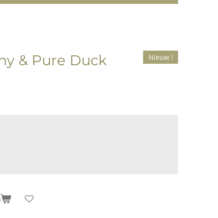
hy & Pure Duck
Nieuw !
n