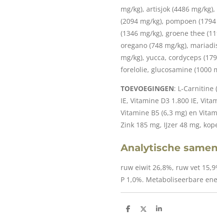
mg/kg), artisjok (4486 mg/kg),
(2094 mg/kg), pompoen (1794
(1346 mg/kg), groene thee (11
oregano (748 mg/kg), mariadist
mg/kg), yucca, cordyceps (17
forelolie, glucosamine (1000 
TOEVOEGINGEN
: L-Carnitine
IE, Vitamine D3 1.800 IE, Vit
Vitamine B5 (6,3 mg) en Vita
Zink 185 mg, IJzer 48 mg, ko
Analytische same
ruw eiwit 26,8%, ruw vet 15,9
P 1,0%. Metaboliseerbare ene
D
D
S