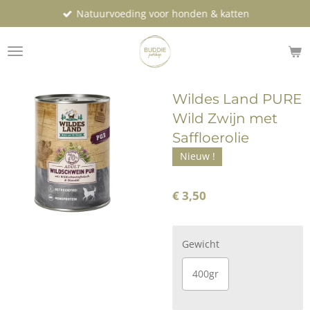
Natuurvoeding voor honden & katten
Ga
direct
naar
de
hoofdinhoud
Wildes Land PURE
Wild Zwijn met
Saffloerolie
Nieuw !
€ 3,50
Gewicht
400gr