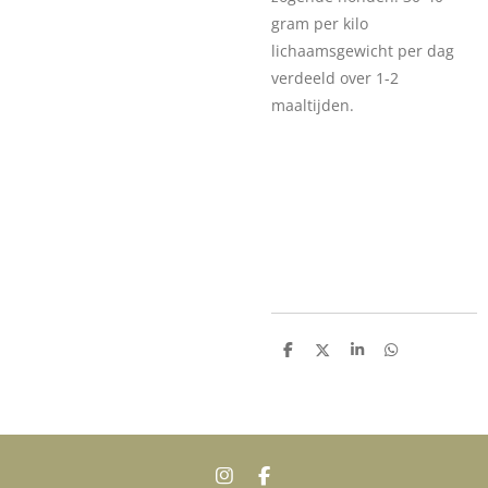
gram per kilo
lichaamsgewicht per dag
verdeeld over 1-2
maaltijden.
D
D
S
D
e
e
h
e
l
e
a
l
e
l
r
e
n
e
n
I
F