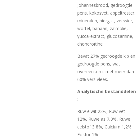
johannesbrood, gedroogde
pens, kokosvet, appeltrester,
mineralen, biergist, zeewier,
wortel, banaan, zalmolie,
yucca-extract, glucosamine,
chondroïtine
Bevat 27% gedroogde kip en
gedroogde pens, wat
overeenkomt met meer dan
60% vers vlees.
Analytische bestanddelen
:
Ruw eiwit 22%, Ruw vet
12%, Ruwe as 7,3%, Ruwe
celstof 3,8%, Calcium 1,2%,
Fosfor 1%