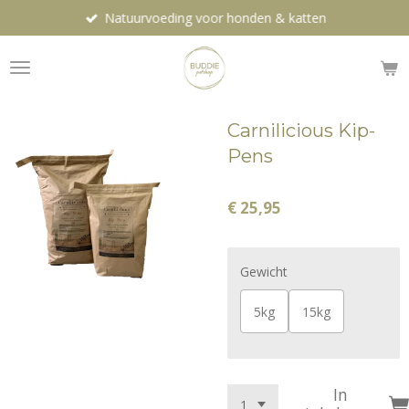
Natuurvoeding voor honden & katten
Ga
direct
naar
de
hoofdinhoud
Carnilicious Kip-
Pens
€ 25,95
Gewicht
5kg
15kg
In